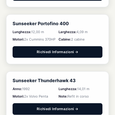
DISPONIBILE
Sunseeker Portofino 400
Lunghezza:
12,00 m
Larghezza:
4,09 m
Motori:
2x Cummins 370HP
Cabine:
2 cabine
Richiedi Informazioni →
SPORTIVA
Sunseeker Thunderhawk 43
Anno:
1992
Lunghezza:
14,01 m
Motori:
2x Volvo Penta
Note:
Refit in corso
Richiedi Informazioni →