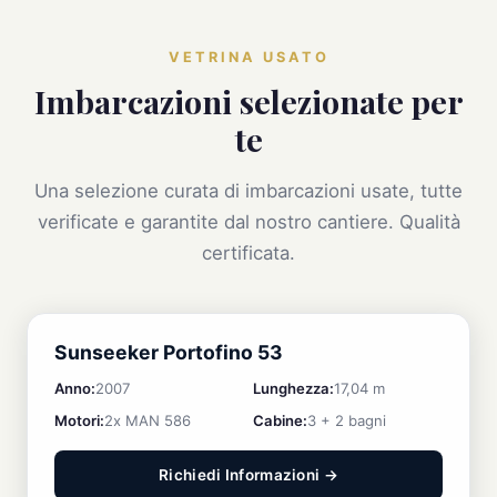
VETRINA USATO
Imbarcazioni selezionate per
te
Una selezione curata di imbarcazioni usate, tutte
verificate e garantite dal nostro cantiere. Qualità
certificata.
IN EVIDENZA
Sunseeker Portofino 53
Anno:
2007
Lunghezza:
17,04 m
Motori:
2x MAN 586
Cabine:
3 + 2 bagni
Richiedi Informazioni →